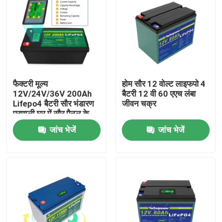
फैक्टरी मूल्य
होम सौर 12 वोल्ट लाइफपो 4
12V/24V/36V 200Ah
बैटरी 12 वी 60 एएच लंबा
Lifepo4 बैटरी सौर भंडारण
जीवन चक्र
प्रणाली घर में सौर पैनल के
लिए लिथियम आयन बैटरी
जांच भेजें
जांच भेजें
घर
उत्पाद
वीडियो