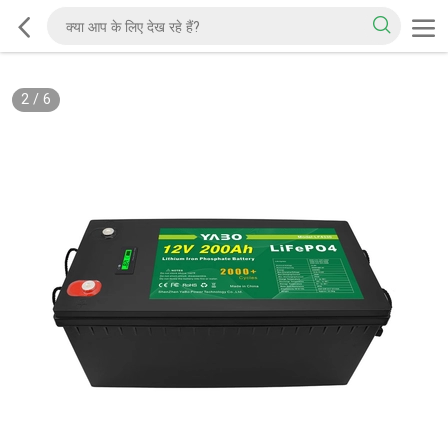
2
/
6