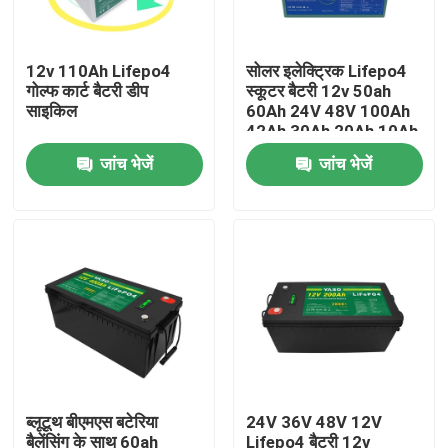
हमारे बारे में
12v 110Ah Lifepo4
सोलर इलेक्ट्रिक Lifepo4
गोल्फ कार्ट बैटरी डीप
स्कूटर बैटरी 12v 50ah
साइकिल
60Ah 24V 48V 100Ah
कारखाना भ्रमण
42Ah 30Ah 20Ah 10Ah
जांच भेजें
जांच भेजें
गुणवत्ता नियंत्रण
हमसे संपर्क करें
समाचार
एक उद्धरण का अनुरोध करें
ब्लूटूथ बीएमएस बटेरिया
24V 36V 48V 12V
Lifepo4 होम बैटरी
बैलेंसिंग के साथ 60ah
Lifepo4 बैटरी 12v