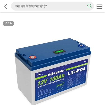
2
/
6