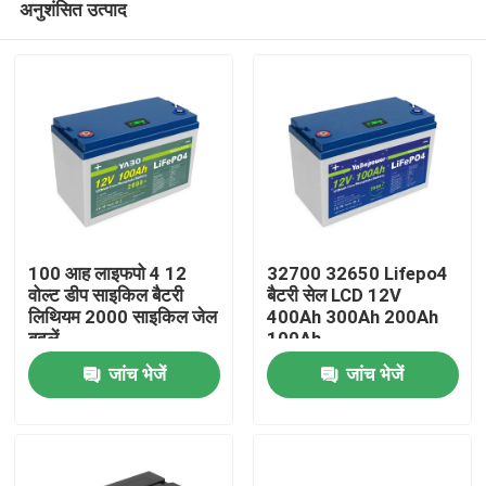
अनुशंसित उत्पाद
100 आह लाइफपो 4 12
32700 32650 Lifepo4
वोल्ट डीप साइकिल बैटरी
बैटरी सेल LCD 12V
लिथियम 2000 साइकिल जेल
400Ah 300Ah 200Ah
बदलें
100Ah
घर
जांच भेजें
जांच भेजें
उत्पाद
वीडियो