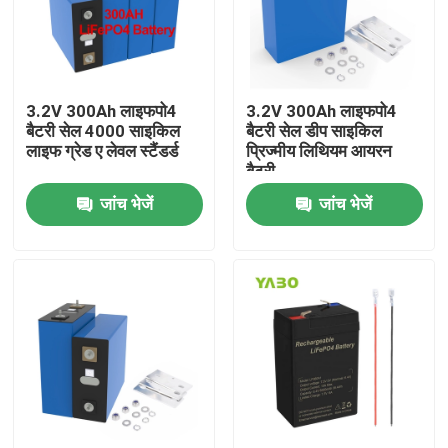
हमारे बारे में
3.2V 300Ah लाइफपो4
3.2V 300Ah लाइफपो4
कारखाना भ्रमण
बैटरी सेल 4000 साइकिल
बैटरी सेल डीप साइकिल
लाइफ ग्रेड ए लेवल स्टैंडर्ड
प्रिज्मीय लिथियम आयरन
बैटरी
गुणवत्ता नियंत्रण
जांच भेजें
जांच भेजें
हमसे संपर्क करें
समाचार
एक उद्धरण का अनुरोध करें
Lifepo4 होम बैटरी