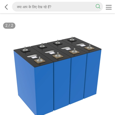
2
/
2